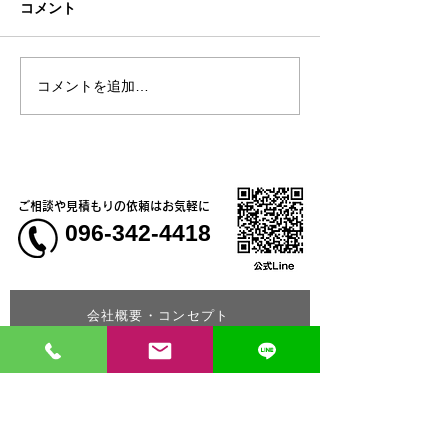
コメント
コメントを追加…
【新商品】一目を引く存
【新商品】接触
在感「カモフラージュTシ
で肌に触れた瞬
ャツ＆ベースボールシャ
やり気持ちいい！
ツ」
トレッチ長袖ブ
ご相談や見積もりの依頼はお気軽に
096-342-4418
会社概要・コンセプト
お問い合わせはコチラ