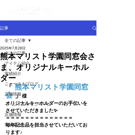
記事
全ての記事
2025年7月28日
全ての記事
熊本マリスト学園同窓会さ
アイテム紹介
ま、オリジナルキーホル
実績紹介
ダー
ニュース＆ブログ
「
熊本マリスト学園同窓
会
 」
店舗情報
様
オリジナルキーホルダーのお手伝いを
イベント＆キャンペーン
させていただきました✨
店舗情報
＝＝＝＝＝＝＝＝＝＝＝＝＝＝
実績紹介
毎年記念品を担当させていただいてお
ります♪