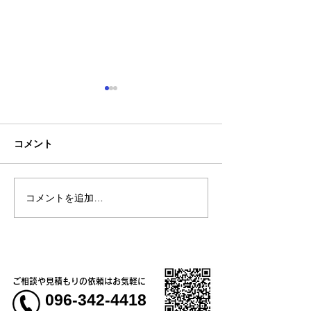
コメント
コメントを追加…
熊本地震明けの営業につ
熊本大学教育学
いてのお知らせ
学校5年生様、ク
ャツ
ご相談や見積もりの依頼はお気軽に
096-342-4418