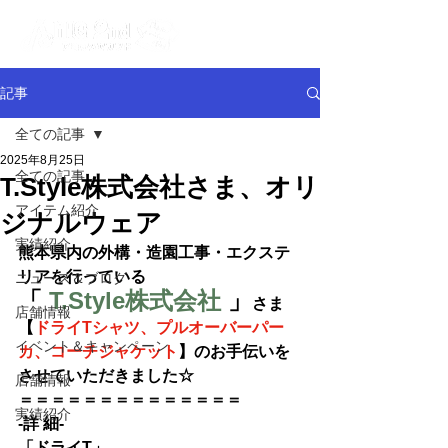
記事
全ての記事
2025年8月25日
全ての記事
T.Style株式会社さま、オリ
アイテム紹介
ジナルウェア
実績紹介
熊本県内の外構・造園工事・エクステ
リアを行っている
ニュース＆ブログ
「 
T.Style株式会社
」
さま
店舗情報
【
ドライTシャツ、プルオーバーパー
イベント＆キャンペーン
カ、コーチジャケット
】のお手伝いを
させていただきました☆
店舗情報
＝＝＝＝＝＝＝＝＝＝＝＝＝＝
実績紹介
-詳 細-
「
ドライT
」