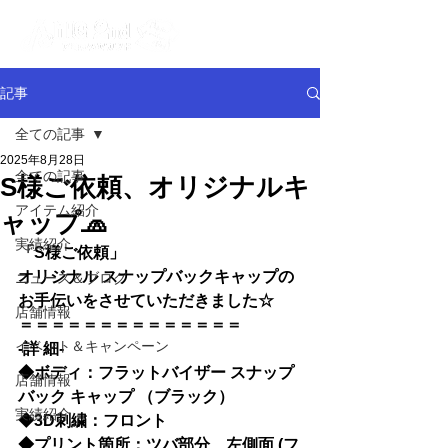
記事
全ての記事
2025年8月28日
全ての記事
S様ご依頼、オリジナルキ
アイテム紹介
ャップ🧢
実績紹介
「S様ご依頼」
オリジナル スナップバックキャップの
ニュース＆ブログ
お手伝いをさせていただきました☆
店舗情報
＝＝＝＝＝＝＝＝＝＝＝＝＝＝
イベント＆キャンペーン
-詳 細-
◆ボディ：フラットバイザー スナップ
店舗情報
バック キャップ （ブラック）
実績紹介
◆3D刺繍：フロント
◆プリント箇所：ツバ部分、左側面 (フ