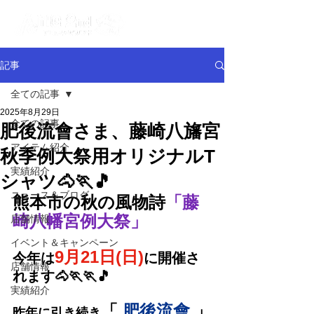
記事
全ての記事
2025年8月29日
全ての記事
肥後流會さま、藤崎八旛宮
アイテム紹介
秋季例大祭用オリジナルT
実績紹介
シャツ🐴🏃🎵
ニュース＆ブログ
熊本市の秋の風物詩
「藤
崎八幡宮例大祭」
店舗情報
イベント＆キャンペーン
9月21日(日)
今年は
に開催さ
店舗情報
れます🐴🏃🏃🎵
実績紹介
「 
肥後流會
 」
昨年に引き続き