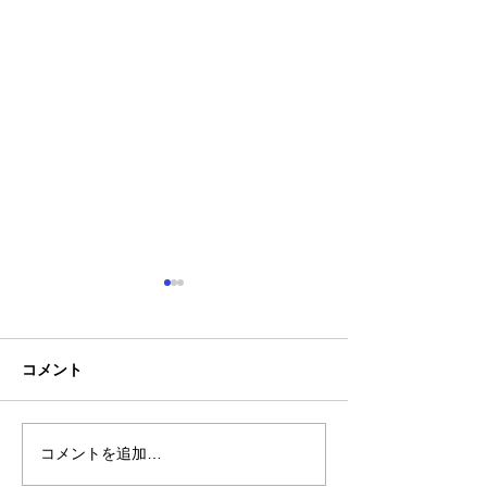
コメント
コメントを追加…
熊本地震明けの営業につ
熊本大学教育学
いてのお知らせ
学校5年生様、ク