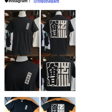
◆
Instagram：  
@higonagare