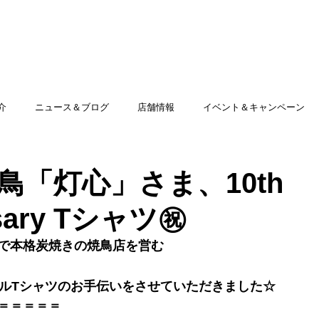
TOP
アミッグセカンドとは
印刷できる商品
介
ニュース＆ブログ
店舗情報
イベント＆キャンペーン
鳥「灯心」さま、10th
rsary Tシャツ㊗
で本格炭焼きの焼鳥店を営む
ナルTシャツのお手伝いをさせていただきました☆
＝＝＝＝＝