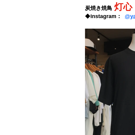
灯心
炭焼き焼鳥
◆
Instagram：  
@
y