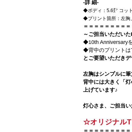
-詳 細-
◆ボディ：5.6㌉ コッ
◆プリント箇所：左胸
＝＝＝＝＝＝＝＝＝
～ご担当いただいた
◆10th Anniver
◆背中のプリントは
とご要望いただきデ
左胸はシンプルに筆
背中には大きく「灯心」
上げています♪
灯心さま
、ご担当い
☆オリジナル
＝＝＝＝＝＝＝＝＝