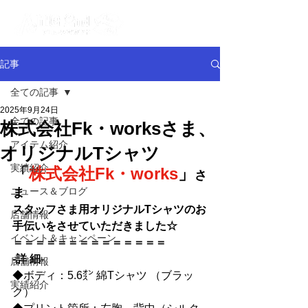
記事
全ての記事
2025年9月24日
全ての記事
株式会社Fk・worksさま、
アイテム紹介
オリジナルTシャツ
実績紹介
「
株式会社Fk・works
」
さ
ニュース＆ブログ
ま
スタッフさま用オリジナルTシャツのお
店舗情報
手伝いをさせていただきました☆
イベント＆キャンペーン
＝＝＝＝＝＝＝＝＝＝＝＝＝＝
-詳 細-
店舗情報
◆ボディ：5.6㌉ 綿Tシャツ （ブラッ
実績紹介
ク）