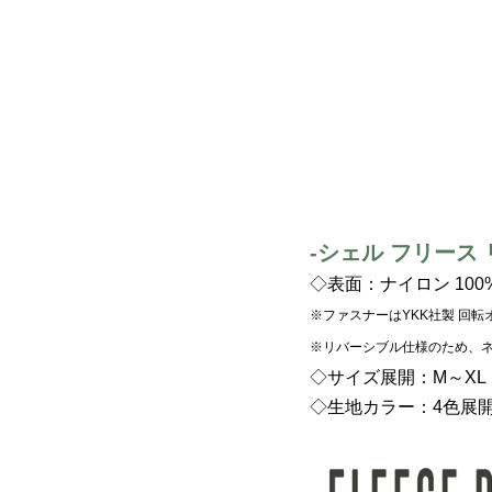
-
シェル フリース
◇
表面：ナイロン 100
※ファスナーはYKK社製 回転
※リバーシブル仕様のため、
◇
サイズ展開：M～XL
◇生地カラー：4色展