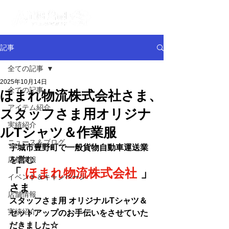
記事
全ての記事
2025年10月14日
全ての記事
ほまれ物流株式会社さま、
アイテム紹介
スタッフさま用オリジナ
実績紹介
ルTシャツ＆作業服
ニュース＆ブログ
宇城市豊野町で一般貨物自動車運送業
店舗情報
を営む
「 
ほまれ物流株式会社
」
イベント＆キャンペーン
さま
店舗情報
スタッフさま用 オリジナルTシャツ＆
実績紹介
セットアップのお手伝いをさせていた
だきました☆