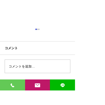
コメント
コメントを追加…
熊本地震明けの営業につ
熊本大学教育学
いてのお知らせ
学校5年生様、ク
ャツ
ご相談や見積もりの依頼はお気軽に
096-342-4418