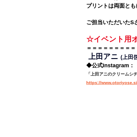
プリントは両面とも
ご担当いただいたS
☆イベント用
＝＝＝＝＝＝＝＝＝
 上田アニ 
(上田
◆公式Instagram： 
「上田アニのクリームシチ
https://www.otoriyose.s