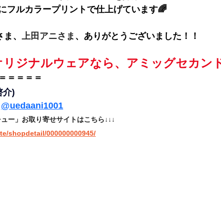
にフルカラープリントで仕上げています🌈
さま、
上田アニさま
、
ありがとうございました！！
オリジナルウェアなら、アミッグセカン
＝＝＝＝＝
啓介)
 
@
uedaani1001
ュー」お取り寄せサイトはこちら↓↓↓
ite/shopdetail/000000000945/