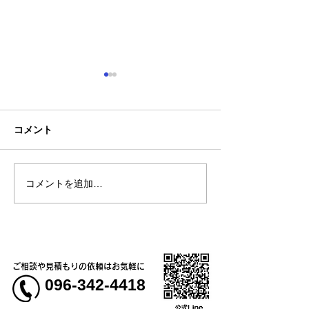
コメント
コメントを追加…
熊本地震明けの営業につ
熊本大学教育学
いてのお知らせ
学校5年生様、ク
ャツ
ご相談や見積もりの依頼はお気軽に
096-342-4418