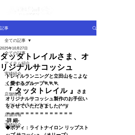
記事
全ての記事
2025年10月27日
全ての記事
タッタトレイルさま、オ
アイテム紹介
リジナルサコッシュ
実績紹介
トレイルランニングと立田山をこよな
く愛するグループ🏃🏃🏃
ニュース＆ブログ
『 タッタトレイル
』
さま
店舗情報
オリジナルサコッシュ製作のお手伝い
イベント＆キャンペーン
をさせていただきました(^^)/
＝＝＝＝＝＝＝＝＝＝＝＝＝＝
店舗情報
-詳 細-
実績紹介
◆ボディ：
ライトナイロン リップスト
ップ サコッシュ
 （オリーブ）