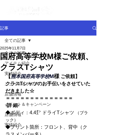
記事
全ての記事
2025年11月7日
全ての記事
国府高等学校M様ご依頼、
アイテム紹介
クラスTシャツ
実績紹介
【
M
様
熊本国府高等学校
 ご依頼】
クラスTシャツ
のお手伝いをさせていた
ニュース＆ブログ
だきました☆
店舗情報
＝＝＝＝＝＝＝＝＝＝＝＝＝＝
イベント＆キャンペーン
-詳 細-
◆ボディ：4.4㌉ ドライTシャツ 
（ブラ
店舗情報
ック）
実績紹介
◆プリント箇所：フロント、背中（ク
ラスメンバー名）