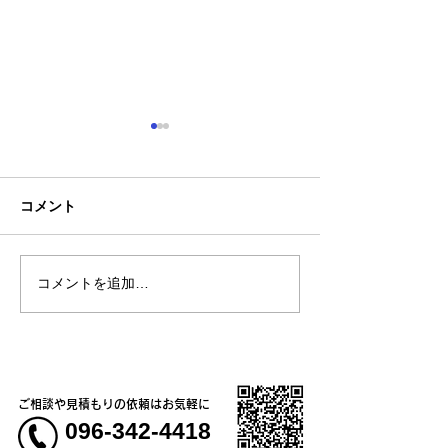
コメント
コメントを追加…
熊本地震明けの営業につ
熊本大学教育学
いてのお知らせ
学校5年生様、ク
ャツ
ご相談や見積もりの依頼はお気軽に
096-342-4418