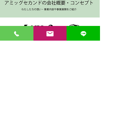
〒862-0971 熊本市中央区大江３丁目7-5
​Phone
096-342-4418
Fax
096-342-4880
登録番号 T7330001029726
【営業時間】9:30〜19:30
【1月・2月／冬季営業時間】9:30～19：00
【休み】日曜・祝日
※今月の営業スケジュールはコチラ
【駐車場】契約駐車場をご利用くださいませ。
満車の場合は近隣のコインパーキングをご利用くださ
い。
料金は1団体さま200円まで当店にてご負担いたしま
す。
契約駐車場の案内MAP