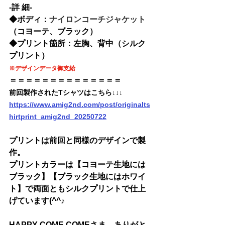
-詳 細-
◆
ボディ：
ナイロンコーチジャケット
（コヨーテ、ブラック）
◆
プリント箇所：左胸、背中（シルク
プリント）
※デザインデータ御支給
＝＝＝＝＝＝＝＝＝＝＝＝＝＝
前回製作されたTシャツはこちら↓↓↓
https://www.amig2nd.com/post/originalts
hirtprint_amig2nd_20250722
プリントは前回と同様のデザインで製
作。
プリントカラーは【コヨーテ生地には
ブラック】【ブラック生地にはホワイ
ト】で両面ともシルクプリントで仕上
げています(^^♪ 
HAPPY COME COMEさま
、
ありがと