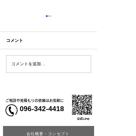
コメント
コメントを追加…
熊本地震明けの営業につ
熊本大学教育学
いてのお知らせ
学校5年生様、ク
ャツ
ご相談や見積もりの依頼はお気軽に
096-342-4418
会社概要・コンセプト