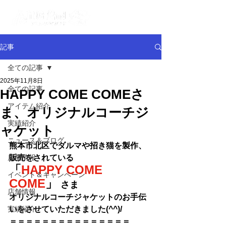
記事
全ての記事
2025年11月8日
全ての記事
HAPPY COME COMEさ
アイテム紹介
ま、オリジナルコーチジ
実績紹介
ャケット
ニュース＆ブログ
熊本市北区でダルマや招き猫を製作、
店舗情報
販売をされている
「
HAPPY COME 
イベント＆キャンペーン
COME
」
さま
店舗情報
オリジナル
コーチジャケットのお手伝
実績紹介
いをさせていただきました(^^)/
＝＝＝＝＝＝＝＝＝＝＝＝＝＝
＝