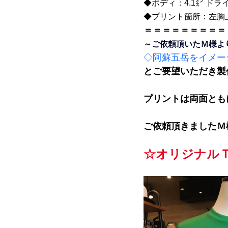
◆ボディ：4.1㌉ ドラ
◆プリント箇所：左胸
＝＝＝＝＝＝＝＝＝
～ご依頼頂いたＭ様よ
◇阿蘇五岳をイメー
とご要望いただき製
プリントは両面とも
ご依頼頂きましたＭ
☆オリジナル