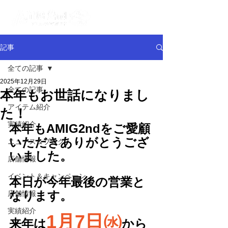
記事
全ての記事
2025年12月29日
全ての記事
本年もお世話になりまし
アイテム紹介
た！
実績紹介
本年もAMIG2ndをご愛顧
いただきありがとうござ
ニュース＆ブログ
いました。
店舗情報
イベント＆キャンペーン
本日が今年最後の営業と
なります。
店舗情報
実績紹介
1月7日㈬
来年は
から