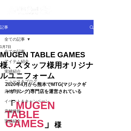
記事
全ての記事
1月7日
全ての記事
MUGEN TABLE GAMES
アイテム紹介
様、スタッフ様用オリジナ
実績紹介
ルユニフォーム
ニュース＆ブログ
2020年4月から熊本でMTG(
マジックギ
店舗情報
ャザリング
)専門店を運営されている
イベント＆キャンペーン
「
MUGEN 
TABLE 
店舗情報
GAMES
」
実績紹介
様