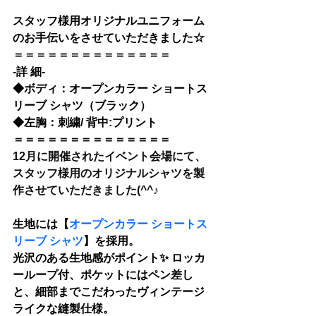
スタッフ様用オリジナルユニフォーム
のお手伝いをさせていただきました☆
＝＝＝＝＝＝＝＝＝＝＝＝＝＝
-詳 細-
◆
ボディ：
オープンカラー ショートス
リーブ シャツ
（ブラック）
◆
左胸：刺繍/ 背中:プリント
＝＝＝＝＝＝＝＝＝＝＝＝＝＝
12月に開催されたイベント会場にて、
スタッフ様用のオリジナルシャツを製
作させていただきました(^^♪
生地には【
オープンカラー ショートス
リーブ シャツ
】を採用。
光沢のある生地感がポイント✨ ロッカ
ーループ付、ポケットにはペン差し
と、細部までこだわったヴィンテージ
ライクな縫製仕様。