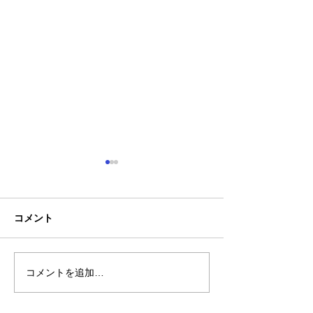
コメント
コメントを追加…
熊本地震明けの営業につ
熊本大学教育学
いてのお知らせ
学校5年生様、ク
ャツ