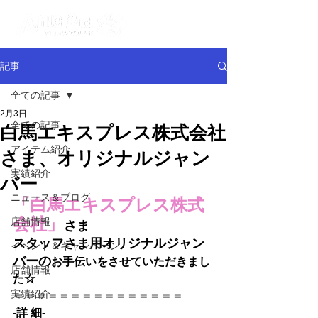
記事
全ての記事
2月3日
全ての記事
白馬エキスプレス株式会社
アイテム紹介
さま、オリジナルジャン
実績紹介
バー
ニュース＆ブログ
「
白馬エキスプレス株式
会社
」
店舗情報
さま
スタッフさま用オリジナルジャン
イベント＆キャンペーン
バー
の
お手伝いをさせていただきまし
店舗情報
た☆
実績紹介
＝＝＝＝＝＝＝＝＝＝＝＝＝＝
＝
-詳 細-