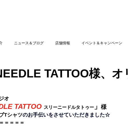
TOP
アミッグセカンドとは
印刷できる商品
介
ニュース＆ブログ
店舗情報
イベント＆キャンペーン
 NEEDLE TATTOO様、
ジオ
DLE TATTOO 
」
様
スリーニードルタトゥー
ブTシャツ
のお手伝いをさせていただきました☆
＝＝＝＝＝