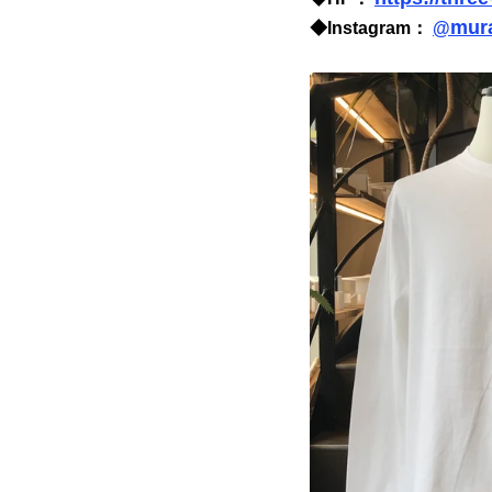
mur
◆Instagram： 
@