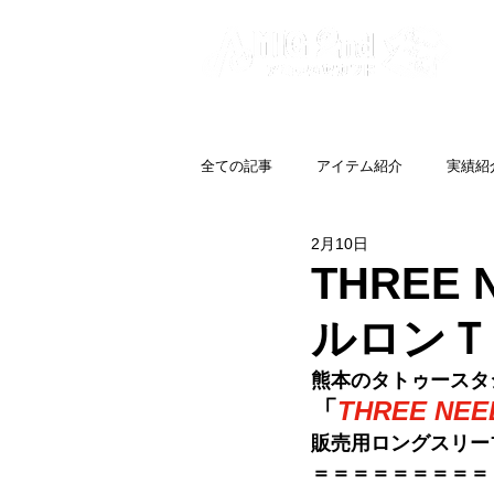
全ての記事
アイテム紹介
実績紹
2月10日
THREE
ルロンＴ
熊本のタトゥースタ
「
THREE NEE
販売用ロングスリー
＝＝＝＝＝＝＝＝＝