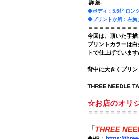
-詳 細-
◆ボディ：
5.6㌉ ロ
◆プリントか所：左胸
＝＝＝＝＝＝＝＝＝
今回は、頂いた手描
プリントカラーは白
トで仕上げています
背中に大きくプリン
THREE NEEDLE
☆お店のオリ
＝＝＝＝＝＝＝＝＝
「
THREE NEE
https://thre
◆HP： 