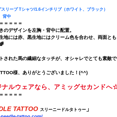
ングスリーブ Tシャツ/1.6インチリブ
（ホワイト、ブラック）
、背中
＝＝＝＝＝
きのデザインを左胸・背中に配置。
生地には赤、黒生地にはクリーム色を合わせ、両面とも

トされた馬の繊細なタッチが、オシャレでとても素敵で
 TATTOO様、ありがとうございました！(^^)
ジナルウェアなら、アミッグセカンドへ
＝＝＝＝＝
DLE TATTOO 
」
スリーニードルタトゥー
e-needle-tattoo.com/