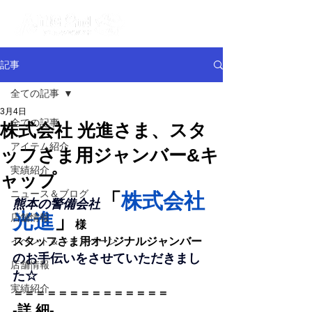
記事
全ての記事
3月4日
全ての記事
株式会社 光進さま、スタ
アイテム紹介
ッフさま用ジャンバー&キ
実績紹介
ャップ
ニュース＆ブログ
「
株式会社 
熊本の警備会社
光進
」
店舗情報
様
イベント＆キャンペーン
スタッフさま用オリジナルジャンバー
のお手伝いをさせていただきまし
店舗情報
た☆
実績紹介
＝＝＝＝＝＝＝＝＝＝＝＝＝＝
-詳 細-