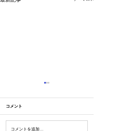
コメント
コメントを追加…
熊本地震明けの営業につ
熊本大学教育学