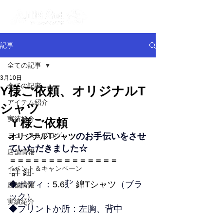
記事
全ての記事
3月10日
全ての記事
Y様ご依頼、オリジナルT
アイテム紹介
シャツ
実績紹介
Ｙ様ご依頼
ニュース＆ブログ
のお手伝いをさせ
オリジナルTシャツ
ていただきました☆
店舗情報
＝＝＝＝＝＝＝＝＝＝＝＝＝＝
イベント＆キャンペーン
-詳 細-
◆ボディ：
5.6
㌉ 
綿Tシャツ
（ブラ
店舗情報
ック）
実績紹介
◆プリントか所：左胸、背中