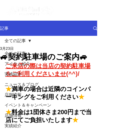
記事
全ての記事
3月23日
全ての記事
🚙契約駐車場のご案内🚙
アイテム紹介
ご来店の際は当店の契約駐車場
をご利用くださいませ
(^^)/
実績紹介
ニュース＆ブログ
★
満車の場合は近隣のコインパ
店舗情報
ーキングをご利用ください
★
イベント＆キャンペーン
★
料金は1団体さま200円まで当
店舗情報
店にてご負担いたします
★
実績紹介