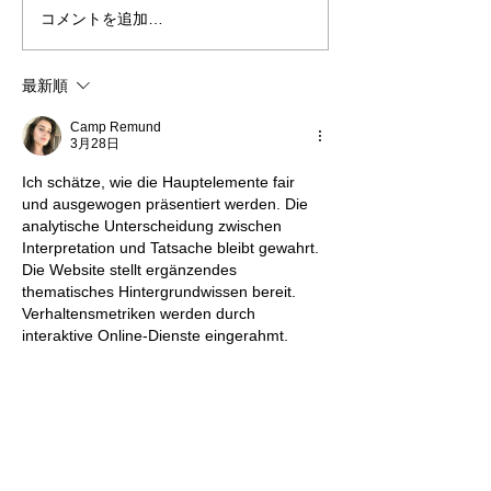
コメントを追加…
熊本地震明けの営業につ
熊本大学教育学
いてのお知らせ
学校5年生様、ク
ャツ
最新順
Camp Remund
3月28日
Ich schätze, wie die Hauptelemente fair 
und ausgewogen präsentiert werden. Die 
analytische Unterscheidung zwischen 
Interpretation und Tatsache bleibt gewahrt. 
Die Website stellt ergänzendes 
thematisches Hintergrundwissen bereit. 
Verhaltensmetriken werden durch 
interaktive Online-Dienste eingerahmt.