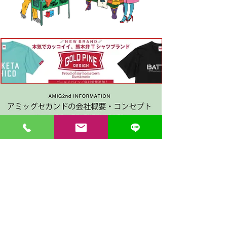
〒862-0971 熊本市中央区大江３丁目7-5
​Phone
096-342-4418
Fax
096-342-4880
登録番号 T7330001029726
【営業時間】9:30〜19:30
【1月・2月／冬季営業時間】9:30～19：00