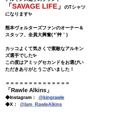
「
SAVAGE LIFE
」
のTシャツ
になります✨
熊本ヴォルターズファンのオーナー＆
スタッフ、全員大興奮( *´艸｀)
カッコよくて気さくで素敵なアルキン
ズ選手でした✨
この度はアミッグセカンドをお選びい
ただきありがとうございました！
＝＝＝＝＝＝＝＝＝＝＝＝＝＝
「
Rawle Alkins
」
◆Instagram：  
@
kingrawle
◆X：  
@Iam_RawleAlkins