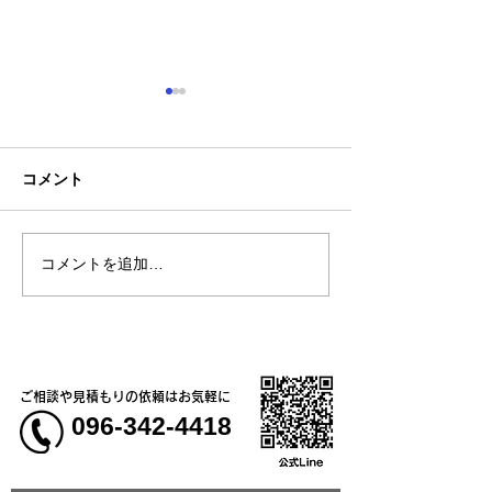
コメント
コメントを追加…
熊本地震明けの営業につ
熊本大学教育学
いてのお知らせ
学校5年生様、ク
ャツ
ご相談や見積もりの依頼はお気軽に
096-342-4418