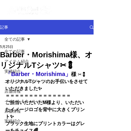
記事
全ての記事
5月25日
全ての記事
Barber・Morishima様、オ
アイテム紹介
リジナルTシャツ✂💈
実績紹介
「Barber・Morishima」
様 
✂💈
ニュース＆ブログ
オリジナルTシャツのお手伝いをさせて
いただきました✨
店舗情報
＝＝＝＝＝＝＝＝＝＝＝＝＝＝
イベント＆キャンペーン
ご担当いただいたM様より、いただい
たイメージロゴを背中に大きくプリン
店舗情報
ト✨
実績紹介
ブラック生地にプリントカラーはグレ
ーをチョイス🌈