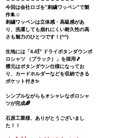
今回は会社ロゴを"刺繍ワッペン"で製
作🧵☺
刺繍ワッペンは立体感・高級感があ
り、洗濯しても崩れにくい耐久性の高
さも魅力のひとつです！(^^)
生地には「
4.4㌉ ドライボタンダウンポ
ロシャツ （ブラック）
」を採用🎵
襟元はボタンダウン仕様になってお
り、カードホルダーなどを収納できる
ポケット付き✨
シンプルながらもオシャレなポロシャ
ツが完成🌈
石原工業様、
ありがとうございまし
た！！