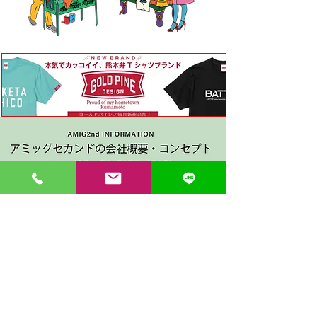
〒862-0971 熊本市中央区大江３丁目7-5
​Phone
096-342-4418
Fax
096-342-4880
登録番号 T7330001029726
【営業時間】9:30〜19:30
【1月・2月／冬季営業時間】9:30～19：00