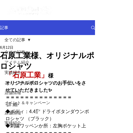
記事
全ての記事
6月12日
全ての記事
石原工業様、オリジナルポ
アイテム紹介
ロシャツ
実績紹介
「石原工業」
様
ニュース＆ブログ
オリジナルポロシャツ
のお手伝いをさ
せていただきました✨
店舗情報
＝＝＝＝＝＝＝＝＝＝＝＝＝＝
イベント＆キャンペーン
-詳 細-
◆
ボディ：4.4㌉ ドライボタンダウンポ
店舗情報
ロシャツ （ブラック）
実績紹介
◆
刺繍ワッペンか所：左胸ポケット上
＝＝＝＝＝＝＝＝＝＝＝＝＝＝