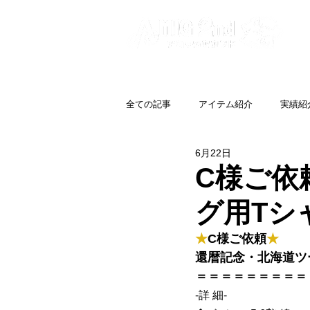
全ての記事
アイテム紹介
実績紹
6月22日
C様ご依
グ用Tシャ
★
C様ご依頼
★
還暦記念・北海道ツ
＝＝＝＝＝＝＝＝＝
-詳 細-