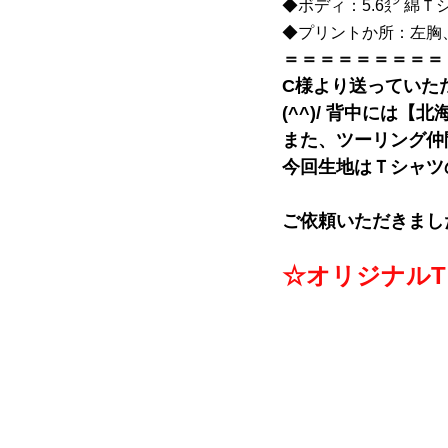
◆
ボディ：5.6㌉ 綿Ｔ
◆
プリントか所：左胸
＝＝＝＝＝＝＝＝＝
C様より送っていた
(^^)/ 背中には
また、ツーリング仲
今回生地はＴシャツ
ご依頼いただきまし
☆オリジナル