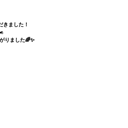
だきました！
🏍
がりました
🌈✨ 