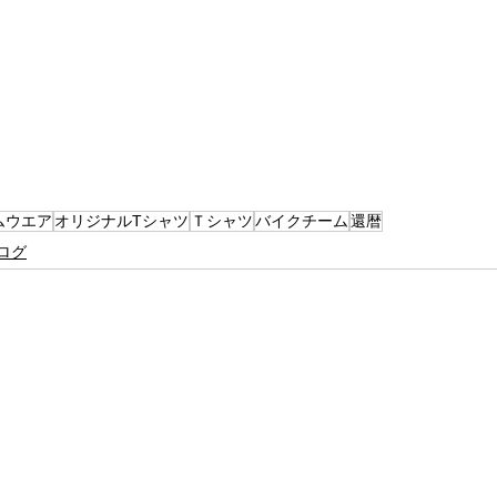
ムウエア
オリジナルTシャツ
Ｔシャツ
バイクチーム
還暦
ログ