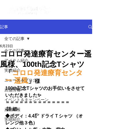
記事
全ての記事
6月23日
全ての記事
コロロ発達療育センター遥
アイテム紹介
風様、100th記念Tシャツ
実績紹介
「
コロロ発達療育センタ
ー 遥風
」
ニュース＆ブログ
様
100th記念Tシャツのお手伝いをさせて
店舗情報
いただきました✨
イベント＆キャンペーン
＝＝＝＝＝＝＝＝＝＝＝＝＝＝
-詳 細-
店舗情報
◆
ボディ：4.4㌉ ドライＴシャツ （オ
実績紹介
レンジ他３色）