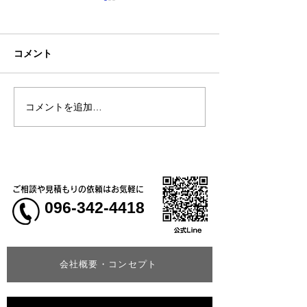
コメント
コメントを追加…
熊本地震明けの営業につ
熊本大学教育学
いてのお知らせ
学校5年生様、ク
ャツ
ご相談や見積もりの依頼はお気軽に
096-342-4418
会社概要・コンセプト