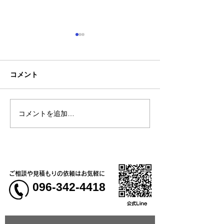
コメント
コメントを追加…
熊本地震明けの営業につ
熊本大学教育学
いてのお知らせ
学校5年生様、ク
ャツ
ご相談や見積もりの依頼はお気軽に
096-342-4418