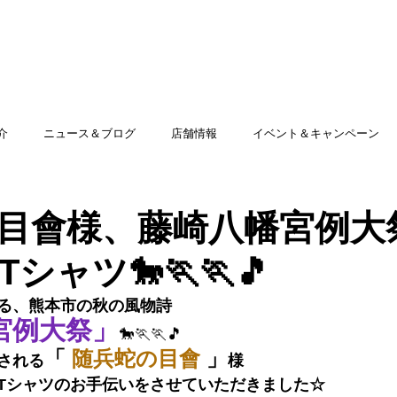
TOP
アミッグセカンドとは
印刷できる商品
介
ニュース＆ブログ
店舗情報
イベント＆キャンペーン
目會様、藤崎八幡宮例大
シャツ🐎🏃🏃🎵
る、熊本市の秋の風物詩
宮例大祭」
🐎🏃🏃🎵
「 
随兵蛇の目會
 」
される
様
Tシャツのお手伝いをさせていただきました☆