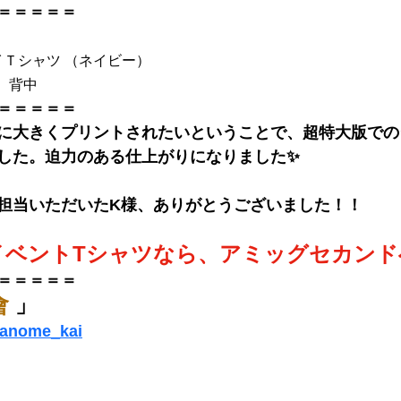
＝＝＝＝＝
ライＴシャツ （ネイビー）
、背中
＝＝＝＝＝
に大きくプリントされたいということで、超特大版での
した。迫力のある仕上がりになりました✨
担当いただいたK様、ありがとうございました！！
イベントTシャツなら、アミッグセカンド
＝＝＝＝＝
會
 」
yanome_kai