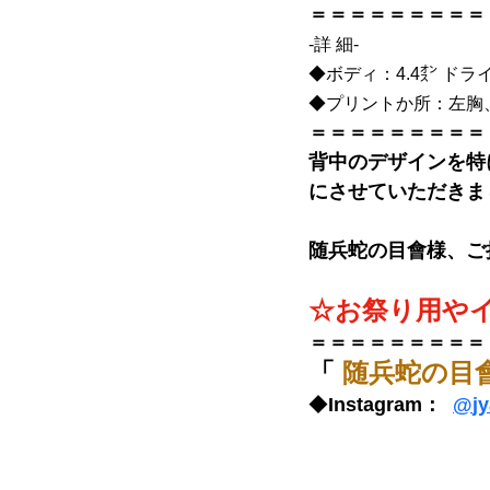
＝＝＝＝＝＝＝＝＝
-詳 細-
◆
ボディ：4.4㌉ ド
◆
プリントか所：左胸
＝＝＝＝＝＝＝＝＝
背中のデザインを特
にさせていただきま
随兵蛇の目會様
、ご
☆お祭り用や
＝＝＝＝＝＝＝＝＝
「 
随兵蛇の目
◆
Instagram：  
@
j