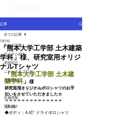
記事
全ての記事
7月7日
全ての記事
「熊本大学工学部 土木建築
アイテム紹介
学科」様、研究室用オリジ
実績紹介
ナルTシャツ
ニュース＆ブログ
「
熊本大学工学部 土木建
築学科
」
店舗情報
様
研究室用オリジナルポロシャツ
のお手
イベント＆キャンペーン
伝いをさせていただきました☆
店舗情報
＝＝＝＝＝＝＝＝＝＝＝＝＝＝
実績紹介
-詳 細-
◆
ボディ：4.4㌉ ドライポロシャツ 