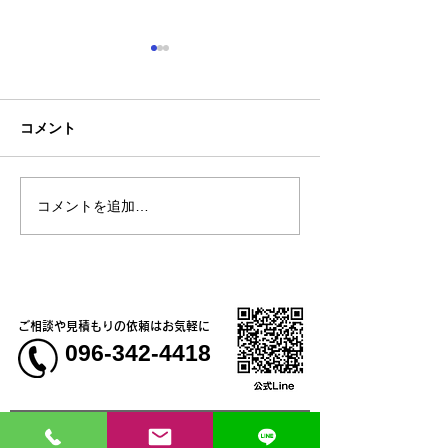
コメント
コメントを追加…
【新商品】接触冷感素材
【新商品】現場
で肌に触れた瞬間にひん
ネス・カジュア
やり気持ちいい！2WAYス
まで活躍する、
トレッチ長袖ブルゾン
ライ鹿の子ポロ
ご相談や見積もりの依頼はお気軽に
096-342-4418
会社概要・コンセプト