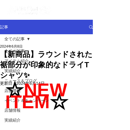
記事
全ての記事
2024年6月8日
全ての記事
【新商品】ラウンドされた
アイテム紹介
裾部分が印象的なドライT
実績紹介
シャツ✨
ニュース＆ブログ
☆
NEW 
更新日：
2024年6月14日
店舗情報
ITEM
☆
イベント＆キャンペーン
店舗情報
実績紹介