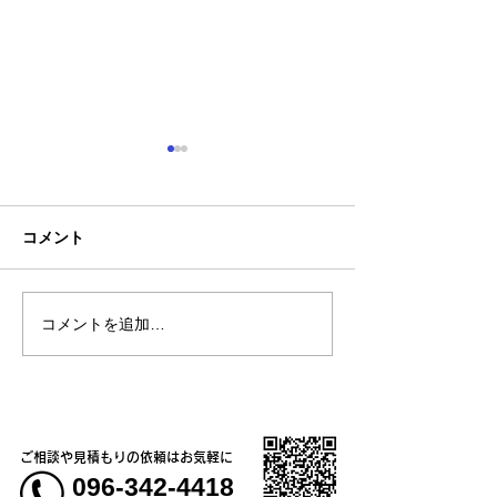
コメント
コメントを追加…
【新商品】一目を引く存
【新商品】接触
在感「カモフラージュTシ
で肌に触れた瞬
ャツ＆ベースボールシャ
やり気持ちいい！
ツ」
トレッチ長袖ブ
ご相談や見積もりの依頼はお気軽に
096-342-4418