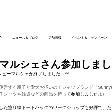
TOP
アミッグセカンドとは
印刷できる商品
介
ニュース＆ブログ
店舗情報
イベント＆キャンペーン
マルシェさん参加しまし
ッピーマルシェが終了しました～^^
営する親子と愛犬お揃いのＴシャツブランド「SunnyFa
Ｔシャツや雑貨などの商品を持って
参加しましたよ♪
した塗り絵トートバッグのワークショップも好評で、た