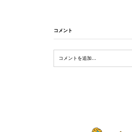
コメント
コメントを追加…
「お絵描き缶バッジ」作成サ
ービス✨