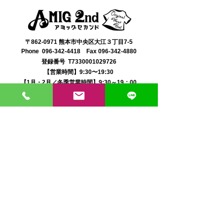
〒862-0971 熊本市中央区大江３丁目7-5
​Phone
096-342-4418
Fax
096-342-4880
登録番号 T7330001029726
【営業時間】9:30〜19:30
【1月・2月／冬季営業時間】9:30～19：00
【休み】日曜・祝日
※今月の営業スケジュールはコチラ
【駐車場】契約駐車場をご利用くださいませ。
満車の場合は近隣のコインパーキングをご利用くださ
い。
料金は1団体さま200円まで当店にてご負担いたしま
す。
契約駐車場の案内MAP
クレジット決済・PAYPAY支払い可 代引き発送可