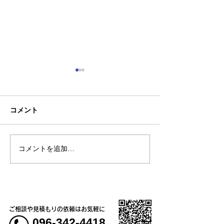
コメント
🚙契約駐車場の
コメントを追加…
臨時店休、時短営業のお
知らせ
ご相談や見積もりの依頼はお気軽に
096-342-4418