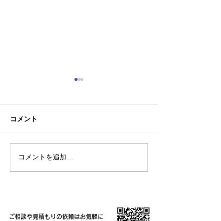
コメント
🚙契約駐車場の
コメントを追加…
臨時店休、時短営業のお
知らせ
ご相談や見積もりの依頼はお気軽に