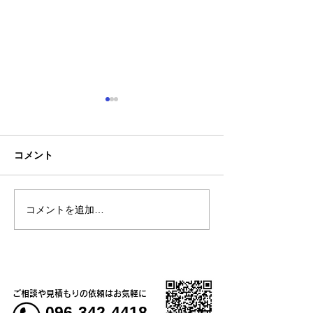
コメント
🚙契約駐車場の
コメントを追加…
臨時店休、時短営業のお
知らせ
ご相談や見積もりの依頼はお気軽に
096-342-4418