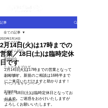
記事
全ての記事
2023年2月14日
全ての記事
2月14日(火)は17時までの
アイテム紹介
営業／18日(土)は臨時定休
実績紹介
日です
ニュース＆ブログ
2月14日(火)は17時までの営業となって
店舗情報
おります。新規のご相談は16時半まで
にご来店いただけますと助かります！
イベント＆キャンペーン
店舗情報
なお、18日(土)は臨時定休日となってお
ります。ご迷惑をおかけいたしますが
実績紹介
よろしくお願いいたします。