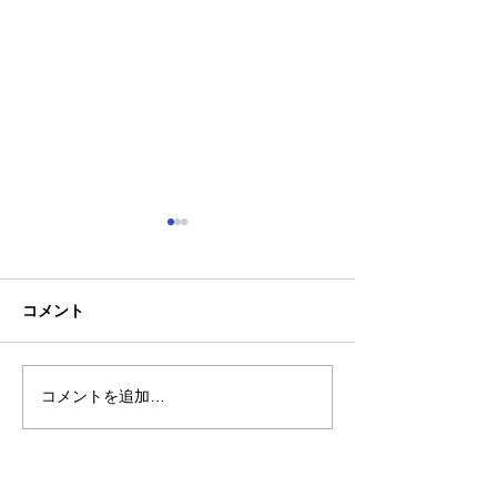
コメント
🚙契約駐車場の
コメントを追加…
臨時店休、時短営業のお
知らせ