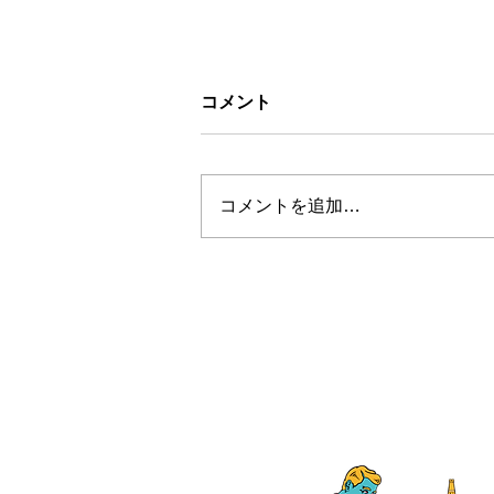
コメント
コメントを追加…
【新商品】スウェットのよう
な見た目で、１枚でも存在感
抜群！ヘビーウェイトガゼッ
ト付きＴシャツ