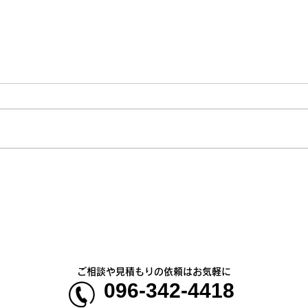
お盆
【新商品】一目を引く存在感
「カモフラージュTシャツ＆
ベースボールシャツ」
ご相談や見積もりの依頼はお気軽に
096-342-4418